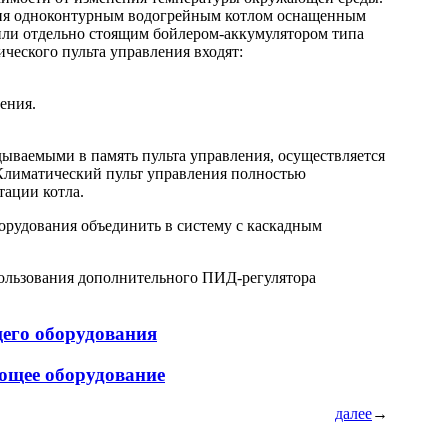
ния одноконтурным водогрейным котлом оснащенным
или отдельно стоящим
бойлером-аккумулятором
типа
еского пульта управления входят:
ения.
дываемыми в память пульта управления, осуществляется
 Климатический пульт управления полностью
тации котла.
орудования объединить в систему с каскадным
пользования дополнительного
ПИД-регулятора
щего оборудования
ющее оборудование
далее
→