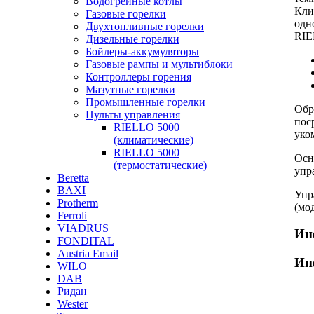
Водогрейные котлы
Кли
Газовые горелки
одн
Двухтопливные горелки
RIE
Дизельные горелки
Бойлеры-аккумуляторы
Газовые рампы и мультиблоки
Контроллеры горения
Мазутные горелки
Промышленные горелки
Обр
Пульты управления
пос
RIELLO 5000
уко
(климатические)
RIELLO 5000
Осн
(термостатические)
упр
Beretta
BAXI
Упр
Protherm
(мо
Ferroli
VIADRUS
Ин
FONDITAL
Austria Email
Ин
WILO
DAB
Ридан
Wester