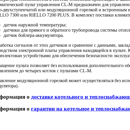
матический пульт управления
CL-M
предназначен для управле
о-двухступенчатой
или модуляционной горелкой и встроенным 
LLO 7300 или RIELLO 7200 PLUS. В комплект поставки климатич
датчик наружной температуры;
датчики для прямого и обратного трубопровода системы отопл
датчик
бойлера-аккумулятора
.
аботка сигналов от этих датчиков и сравнение с данными, закла
редством электронной платы управления находящейся в пульте.
мплектован устройствами для обеспечения безопасности эксплуа
ащение пульта позволяет без использования дополнительного об
авлением до четырех котлов с пультами
CL-M
.
авление модуляционной горелкой может осуществляться без ис
дулятора).
формация о
доставке котельного и теплоснабжаю
формация о
гарантии на котельное и теплоснабжа