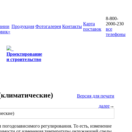
8-800-
Карта
2000-230
ании
Продукция
Фотогалерея
Контакты
поставок
все
овик»
телефоны
Проектирование
и строительство
(климатические)
Версия для печати
далее
→
 погодозависимого регулирования. То есть, изменение
исимости от изменения температуры окружающей среды.