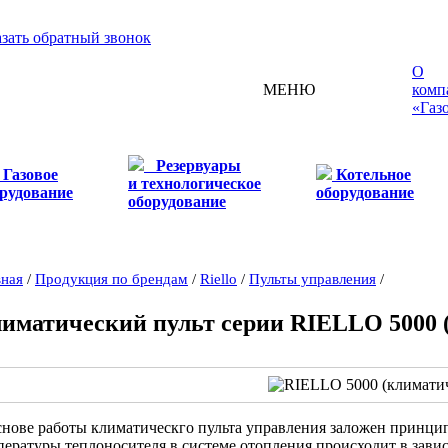
азать обратный звонок
О
МЕНЮ
комп
«Газ
Резервуары
Газовое
Котельное
и технологическое
рудование
оборудование
оборудование
вная
/
Продукция по брендам
/
Riello
/
Пульты управления
/
иматический пульт серии RIELLO 5000 
снове работы климатическго пульта управления заложен принцип
пературы теплоносителя в системе отопления происходит в зав