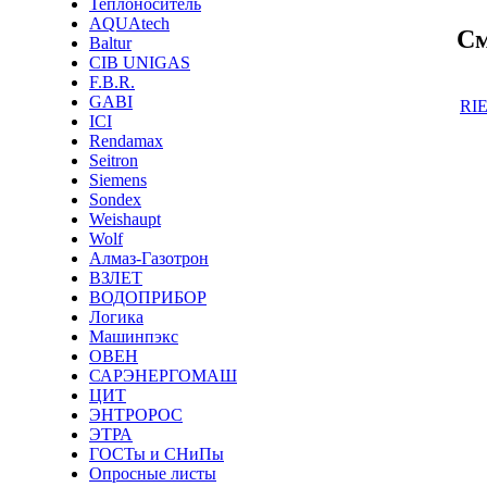
Теплоноситель
AQUAtech
См
Baltur
CIB UNIGAS
F.B.R.
GABI
RIE
ICI
Rendamax
Seitron
Siemens
Sondex
Weishaupt
Wolf
Алмаз-Газотрон
ВЗЛЕТ
ВОДОПРИБОР
Логика
Машинпэкс
ОВЕН
САРЭНЕРГОМАШ
ЦИТ
ЭНТРОРОС
ЭТРА
ГОСТы и СНиПы
Опросные листы