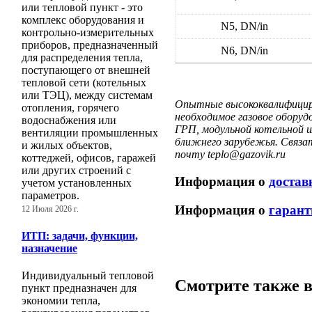
или тепловой пункт - это
комплекс оборудования и
N5, DN/in
контрольно-измерительных
приборов, предназначенный
N6, DN/in
для распределения тепла,
поступающего от внешней
тепловой сети (котельных
или ТЭЦ), между системам
Опытные высококвалифициро
отопления, горячего
необходимое газовое оборуд
водоснабжения или
ГРП, модульной котельной и
вентиляции промышленных
ближнего зарубежья. Связат
и жилых объектов,
почту teplo@gazovik.ru
коттеджей, офисов, гаражей
или других строений с
Информация о
достав
учетом установленных
параметров.
Информация о
гарант
12 Июля 2026 г.
ИТП: задачи, функции,
назначение
Индивидуальный тепловой
Смотрите также в
пункт предназначен для
экономии тепла,