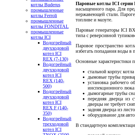
Паровые котлы ICI серии
котлы Buderus
насыщенного пара. Для пре
промышленные
нержавеющей стали. Пароге
котлы Ferroli
топливе и мазуте.
промышленные
котлы FONDITAL
Паровые генераторы ICI BX
промышленные
типа с реверсивной тупико
котлы ICI
Водогрейный
Паровое пространство котл
двухходовой
избегать попадания воды в п
котел ICI
REX (7-130)
Основные характеристики п
Водогрейный
двухходовой
стальной корпус котла
котел ICI
дымовые трубы привар
REX (140-
установка рабочего о
500)
инспекционного люка
Водогрейный
дымогарные трубы сн
двухходовой
передняя дверца из 
котел ICI
дверцы не требует сня
REX F (140-
задняя дверца из лис
350)
оборудование для авт
Водогрейный
трехходовой
В стандартную комплектаци
котел ICI
TNOX (2500-