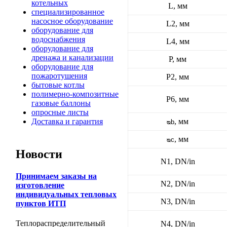
котельных
L, мм
специализированное
насосное оборудование
L2, мм
оборудование для
водоснабжения
L4, мм
оборудование для
дренажа и канализации
P, мм
оборудование для
пожаротушения
P2, мм
бытовые котлы
полимерно-композитные
P6, мм
газовые баллоны
опросные листы
Доставка и гарантия
, мм
ᴓb
, мм
ᴓc
Новости
N1, DN/in
Принимаем заказы на
N2, DN/in
изготовление
индивидуальных тепловых
N3, DN/in
пунктов ИТП
Теплораспределительный
N4, DN/in