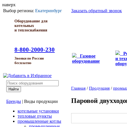
наверх
Выбор региона:
Екатеринбург
Заказать обратный звонок
Оборудование для
котельных
и теплоснабжения
8-800-2000-230
Р
Газовое
и тех
Звонки по России
оборудование
бесплатно
обору
Главная
/
Продукция
/
промыш
Паровой двухходо
Бренды
|
Виды продукции
котельные установки
тепловые пункты
промышленные котлы
промышленные