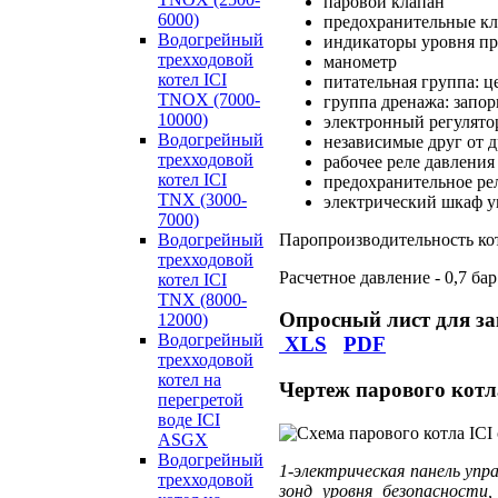
паровой клапан
6000)
предохранительные кл
Водогрейный
индикаторы уровня пря
трехходовой
манометр
котел ICI
питательная группа: 
TNOX (7000-
группа дренажа: запо
10000)
электронный регулято
Водогрейный
независимые друг от д
трехходовой
рабочее реле давления
котел ICI
предохранительное ре
TNX (3000-
электрический шкаф у
7000)
Паропроизводительность котл
Водогрейный
трехходовой
Расчетное давление - 0,7 бар
котел ICI
TNX (8000-
Опросный лист для з
12000)
Водогрейный
XLS
PDF
трехходовой
котел на
Чертеж парового котл
перегретой
воде ICI
ASGX
Водогрейный
1-электрическая панель упра
трехходовой
зонд уровня безопасности,