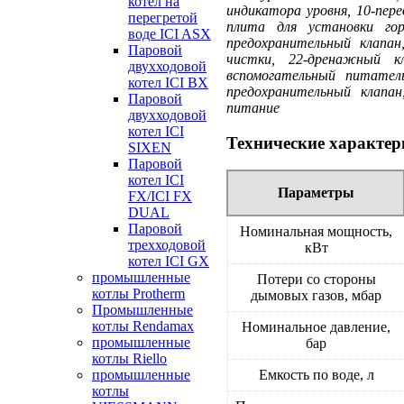
котел на
индикатора уровня, 10-пере
перегретой
плита для установки гор
воде ICI ASX
предохранительный клапан
Паровой
чистки, 22-дренажный к
двухходовой
вспомогательный питател
котел ICI BX
предохранительный клапан
Паровой
питание
двухходовой
котел ICI
Технические характер
SIXEN
Паровой
котел ICI
Параметры
FX/ICI FX
DUAL
Паровой
Номинальная мощность,
трехходовой
кВт
котел ICI GX
промышленные
Потери со стороны
котлы Protherm
дымовых газов, мбар
Промышленные
котлы Rendamax
Номинальное давление,
промышленные
бар
котлы Riello
промышленные
Емкость по воде, л
котлы