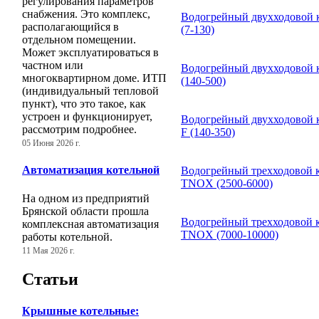
регулирования параметров
снабжения. Это комплекс,
Водогрейный двухходовой 
располагающийся в
(7-130)
отдельном помещении.
Может эксплуатироваться в
частном или
Водогрейный двухходовой 
многоквартирном доме. ИТП
(140-500)
(индивидуальный тепловой
пункт), что это такое, как
устроен и функционирует,
Водогрейный двухходовой 
рассмотрим подробнее.
F (140-350)
05 Июня 2026 г.
Автоматизация котельной
Водогрейный трехходовой к
TNOX (2500-6000)
На одном из предприятий
Брянской области прошла
Водогрейный трехходовой к
комплексная автоматизация
TNOX (7000-10000)
работы котельной.
11 Мая 2026 г.
Статьи
Крышные котельные: