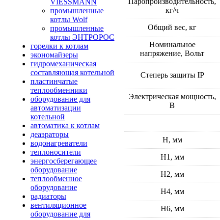
Паропроизводительность,
VIESSMANN
кг/ч
промышленные
котлы Wolf
Общий вес, кг
промышленные
котлы ЭНТРОРОС
Номинальное
горелки к котлам
напряжение, Вольт
экономайзеры
гидромеханическая
составляющая котельной
Степерь защиты IP
пластинчатые
теплообменники
Электрическая мощность,
оборудование для
В
автоматизации
котельной
автоматика к котлам
деаэраторы
H, мм
водонагреватели
теплоносители
H1, мм
энергосберегающее
оборудование
H2, мм
теплообменное
оборудование
H4, мм
радиаторы
вентиляционное
H6, мм
оборудование для