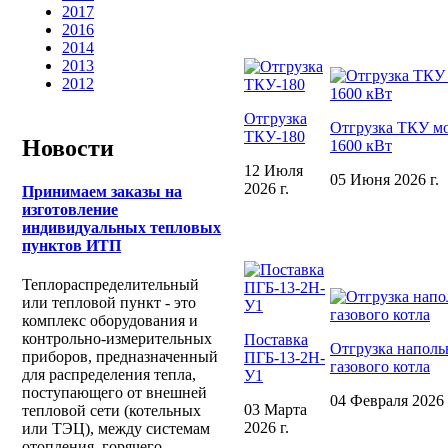
2017
2016
2014
2013
2012
Отгрузка
Отгрузка ТКУ м
ТКУ-180
Новости
1600 кВт
12 Июля
05 Июня 2026 г.
2026 г.
Принимаем заказы на
изготовление
индивидуальных тепловых
пунктов ИТП
Теплораспределительный
или тепловой пункт - это
комплекс оборудования и
контрольно-измерительных
Поставка
Отгрузка наполь
приборов, предназначенный
ПГБ-13-2Н-
газового котла
для распределения тепла,
У1
поступающего от внешней
04 Февраля 2026 
03 Марта
тепловой сети (котельных
2026 г.
или ТЭЦ), между системам
отопления, горячего