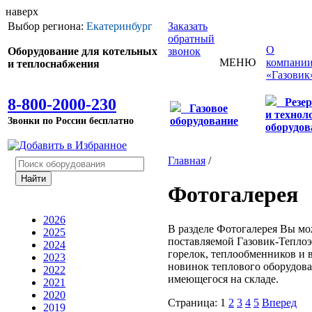
наверх
Выбор региона:
Екатеринбург
Заказать
обратный
О
Оборудование для котельных
звонок
МЕНЮ
компани
и теплоснабжения
«Газовик
8-800-2000-230
Резе
Газовое
и технол
Звонки по России бесплатно
оборудование
оборудов
Главная
/
Фотогалерея
2026
В разделе Фотогалерея Вы мо
2025
поставляемой Газовик-Теплоэ
2024
горелок, теплообменников и в
2023
новинок теплового оборудова
2022
имеющегося на складе.
2021
2020
Страница:
1
2
3
4
5
Вперед
2019