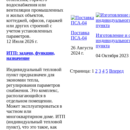
водоснабжения или
вентиляции промышленных
и жилых объектов,
коттеджей, офисов, гаражей
или других строений с
учетом установленных
Поставка
Изготовление и 
параметров.
ПСА-04
индивидуального
12 Июля 2026 г.
пункта
26 Августа
ИТП: задачи, функции,
2024 г.
04 Октября 2023 
назначение
Индивидуальный тепловой
Страница:
1
2
3
4
5
Вперед
пункт предназначен для
экономии тепла,
регулирования параметров
снабжения. Это комплекс,
располагающийся в
отдельном помещении.
Может эксплуатироваться в
частном или
многоквартирном доме. ИТП
(индивидуальный тепловой
пункт), что это такое, как