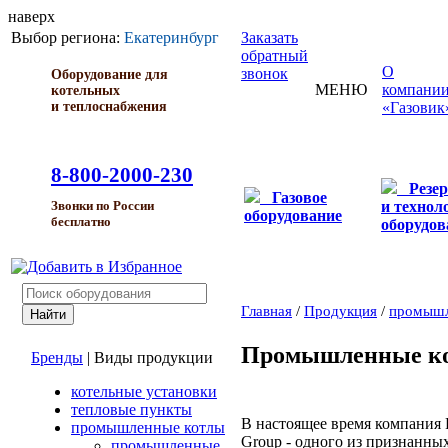
наверх
Выбор региона:
Екатеринбург
Заказать
обратный
О
звонок
Оборудование для
МЕНЮ
компани
котельных
и теплоснабжения
«Газовик
8-800-2000-230
Резе
Газовое
и технол
Звонки по России
оборудование
бесплатно
оборудов
Главная
/
Продукция
/
промышл
Промышленные ко
Бренды
|
Виды продукции
котельные установки
тепловые пункты
В настоящее время компания 
промышленные котлы
Group - одного из признанны
промышленные