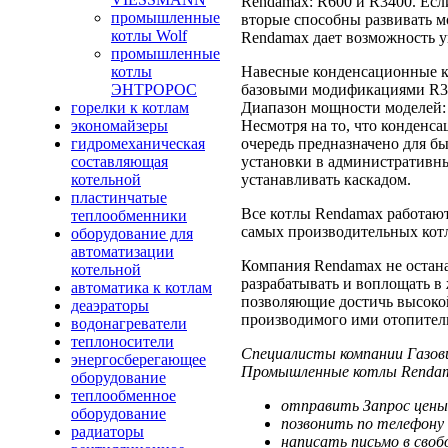
Rendamax: R600 и R3400. Есл
промышленные
вторые способны развивать м
котлы Wolf
Rendamax дает возможность ув
промышленные
Навесные конденсационные к
котлы
базовыми модификациями R30
ЭНТРОРОС
Диапазон мощности моделей: R
горелки к котлам
Несмотря на то, что конденс
экономайзеры
очередь предназначено для б
гидромеханическая
установки в административны
составляющая
устанавливать каскадом.
котельной
пластинчатые
Все котлы Rendamax работают
теплообменники
самых производительных кот
оборудование для
автоматизации
Компания Rendamax не остана
котельной
разрабатывать и воплощать 
автоматика к котлам
позволяющие достичь высоко
деаэраторы
производимого ими отопител
водонагреватели
теплоносители
Специалисты компании Газов
энергосберегающее
Промышленные котлы Rendam
оборудование
теплообменное
отправить Запрос цены
оборудование
позвонить по телефону 
радиаторы
написать письмо в своб