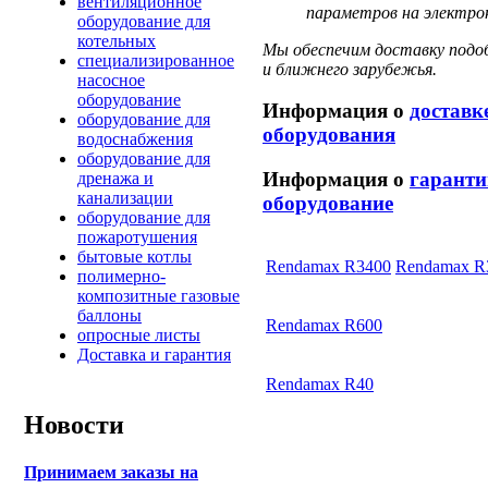
вентиляционное
параметров на электрон
оборудование для
котельных
Мы обеспечим доставку подоб
специализированное
и ближнего зарубежья.
насосное
оборудование
Информация о
доставк
оборудование для
оборудования
водоснабжения
оборудование для
Информация о
гаранти
дренажа и
канализации
оборудование
оборудование для
пожаротушения
бытовые котлы
Rendamax R3400
Rendamax R
полимерно-
композитные газовые
баллоны
Rendamax R600
опросные листы
Доставка и гарантия
Rendamax R40
Новости
Принимаем заказы на