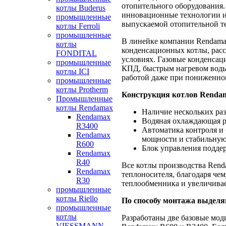
отопительного оборудования.
котлы Buderus
инновационные технологии и
промышленные
выпускаемой отопительной т
котлы Ferroli
промышленные
В линейке компании Rendama
котлы
конденсационных котлы, рас
FONDITAL
условиях. Газовые конденса
промышленные
КПД, быстрым нагревом воды 
котлы ICI
работой даже при пониженном
промышленные
котлы Protherm
Конструкция котлов Rendam
Промышленные
котлы Rendamax
Наличие нескольких ра
Rendamax
Водяная охлаждающая р
R3400
Автоматика контроля и
Rendamax
мощности и стабильную
R600
Блок управления поддер
Rendamax
R40
Все котлы производства Ren
Rendamax
теплоносителя, благодаря чем
R30
теплообменника и увеличивае
промышленные
котлы Riello
По способу монтажа выделя
промышленные
котлы
Разработаны две базовые мо
VIESSMANN