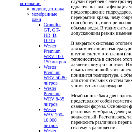
случай перебоев с электроэне
котельной
одна очень важная функция м
водоподготовка
предотвращение гидроударов.
мембранные
перекрытии крана, чему совр
баки
способствуют, или при выкл
Grundfos
объемы воды. В таких ситуац
GT, GT-
допускающим резких изменени
HR, D,
DI/T5
В закрытых системах отопле
Wester
для компенсации температур
Premium
внутри систем отопления (сн
WRV 100-
теплоноситель в системе ото
150 литров
давления внутри системы. Им
Wester
изъять появившийся излишек т
Premium
понизится температура, а об
WRV 50-80
для отопительных систем та
литров
упомянутых гидроударов.
Wester
Premium
Мембранные баки для водосн
WRV 8-35
представляют собой гермети
литров
овальной формы. Основной ф
Wester
резиновая мембрана, делящая
WAV 200-
жидкостный. Растягиваясь, т
10 000
переносить различные перепа
литров
систему в равновесии.
Wester