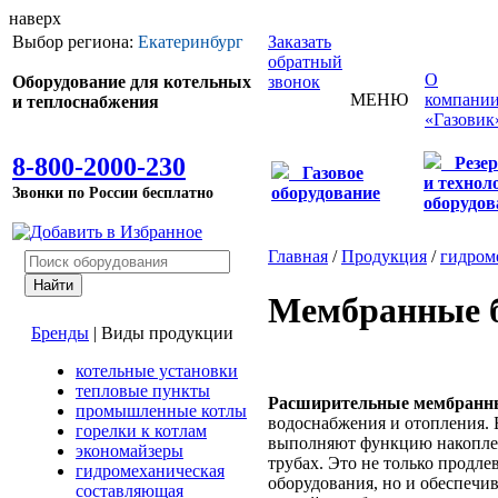
наверх
Выбор региона:
Екатеринбург
Заказать
обратный
О
Оборудование для котельных
звонок
МЕНЮ
компани
и теплоснабжения
«Газовик
8-800-2000-230
Резе
Газовое
и технол
Звонки по России бесплатно
оборудование
оборудов
Главная
/
Продукция
/
гидром
Мембранные 
Бренды
|
Виды продукции
котельные установки
тепловые пункты
Расширительные мембранн
промышленные котлы
водоснабжения и отопления. 
горелки к котлам
выполняют функцию накоплен
экономайзеры
трубах. Это не только продле
гидромеханическая
оборудования, но и обеспечи
составляющая