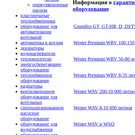
Информация о
гаранти
циркуляционные
оборудование
насосы
пластинчатые
теплообменники
оборудование для
Grundfos GT, GT-HR, D, DI/T
автоматизации
котельной
автоматика к котлам
Wester Premium WRV 100-150
деаэраторы
водонагреватели
теплоносители
Wester Premium WRV 50-80 л
энергосберегающее
оборудование
теплообменное
Wester Premium WRV 8-35 ли
оборудование
радиаторы
вентиляционное
Wester WAV 200-10 000 литро
оборудование для
котельных
специализированное
Wester WAV 8-10 000 литров
насосное
оборудование
оборудование для
Wester WAV и WAO
водоснабжения
оборудование для