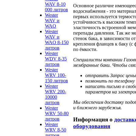
WAV 8-10
Основное различие имеющеес
000 литров
водоснабжения - это материа
Wester
первых используется термост
WAV и
устойчивость к высоким тем
WAO
эластичность встроенной мем
Wester
перепады давления. Так же м
WAV и
стенок бака, в зависимости о
WAO 8-150
крепления фланцев к баку (с
литров
по ёмкости.
Wester
WDV 8-35
Специалисты компании Газов
литров
мембранные баки. Чтобы свя
Wester
WRV 100-
отправить Запрос цены
150 литров
позвонить по телефону 
Wester
написать письмо в своб
WRV 200-
параметров на электрон
10000
Мы обеспечим доставку подоб
литров
и ближнего зарубежья.
Wester
WRV 50-80
Информация о
доставк
литров
Wester
оборудования
WRV 8-50
литров