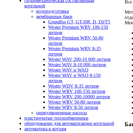
гидромеханическая составляющая
Все
котельной
водоподготовка
Мет
мембранные баки
отд
Grundfos GT, GT-HR, D, DI/T5
Мем
Wester Premium WRV 100-150
литров
Wester Premium WRV 50-80
литров
Wester Premium WRV 8-35
литров
Wester WAV 200-10 000 литров
Wester WAV 8-10 000 литров
Wester WAV и WAO
Wester WAV и WAO 8-150
литров
Wester WDV 8-35 литров
Wester WRV 100-150 литров
Wester WRV 200-10000 литров
Wester WRV 50-80 литров
Wester WRV 8-50 литров
циркуляционные насосы
пластинчатые теплообменники
оборудование для автоматизации котельной
Ба
автоматика к котлам