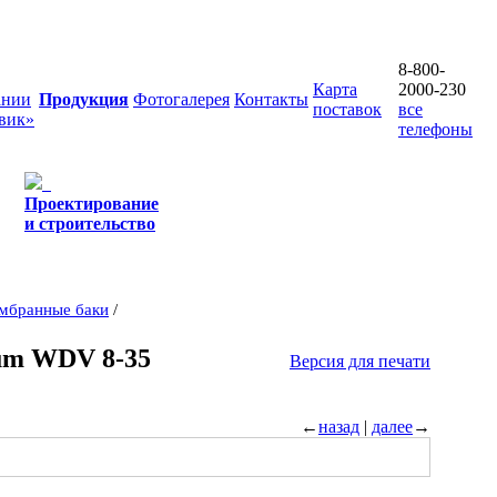
8-800-
Карта
2000-230
ании
Продукция
Фотогалерея
Контакты
поставок
все
вик»
телефоны
Проектирование
и строительство
мбранные баки
/
ium WDV 8-35
Версия для печати
←
назад
|
далее
→