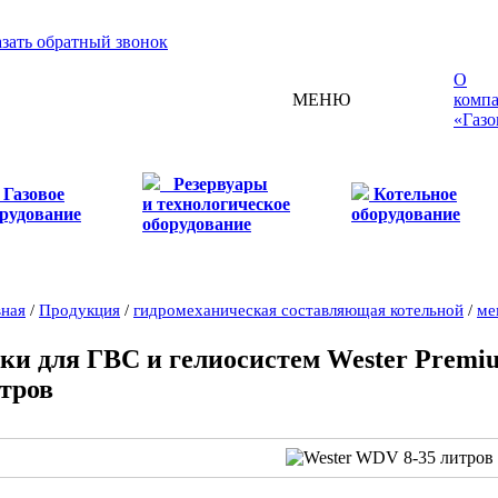
азать обратный звонок
О
МЕНЮ
комп
«Газо
Резервуары
Газовое
Котельное
и технологическое
рудование
оборудование
оборудование
вная
/
Продукция
/
гидромеханическая составляющая котельной
/
ме
ки для ГВС и гелиосистем Wester Prem
тров