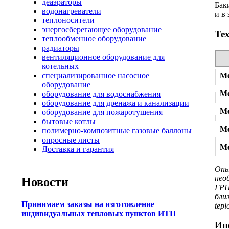
деаэраторы
Бак
водонагреватели
и в
теплоносители
энергосберегающее оборудование
Те
теплообменное оборудование
радиаторы
вентиляционное оборудование для
котельных
М
специализированное насосное
оборудование
М
оборудование для водоснабжения
оборудование для дренажа и канализации
М
оборудование для пожаротушения
бытовые котлы
М
полимерно-композитные газовые баллоны
опросные листы
М
Доставка и гарантия
Опы
нео
Новости
ГРП
бли
Принимаем заказы на изготовление
tepl
индивидуальных тепловых пунктов ИТП
Ин