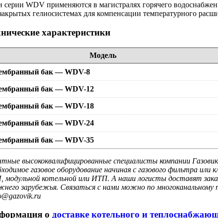
и серии WDV применяются в магистралях горячего водоснабжен
 закрытых гелиосистемах для компенсации температурного расш
хнические характеристики
Модель
ембранный бак —
WDV-8
ембранный бак —
WDV-12
ембранный бак —
WDV-18
ембранный бак —
WDV-24
ембранный бак —
WDV-35
тные высококвалифицированные специалисты компании Газовик 
бходимое газовое оборудование начиная с газового фильтра или
, модульной котельной или ИТП. А наши логисты доставят заказ
жнего зарубежья. Связаться с нами можно по многоканальному т
o@gazovik.ru
формация о
доставке котельного и теплоснабжаю