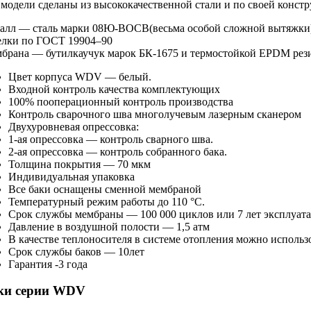
 модели сделаны из высококачественной стали и по своей конс
алл — сталь марки
08Ю-ВОСВ
(весьма особой сложной вытяжки
елки по
ГОСТ 19904–90
брана — бутилкаучук марок
БК-1675
и термостойкой EPDM рез
Цвет корпуса WDV — белый.
Входной контроль качества комплектующих
100% пооперационный контроль производства
Контроль сварочного шва многолучевым лазерным сканером
Двухуровневая опрессовка:
1-ая
опрессовка — контроль сварного шва.
2-ая
опрессовка — контроль собранного бака.
Толщина покрытия — 70 мкм
Индивидуальная упаковка
Все баки оснащены сменной мембраной
Температурный режим работы до 110 °С.
Срок службы мембраны — 100 000 циклов или 7 лет эксплуат
Давление в воздушной полости — 1,5 атм
В качестве теплоносителя в системе отопления можно использ
Срок службы баков — 10лет
Гарантия -3 года
ки серии WDV