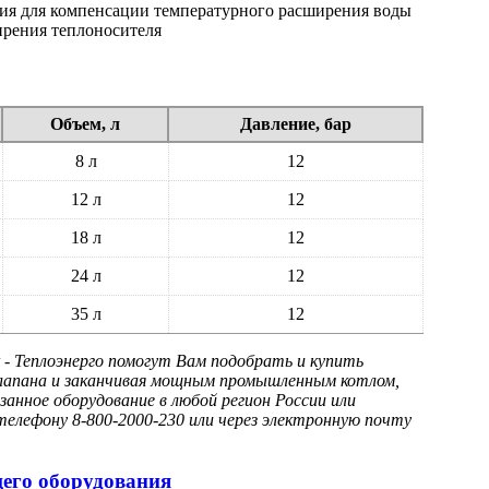
ия для компенсации температурного расширения воды
ирения теплоносителя
Объем, л
Давление, бар
8 л
12
12 л
12
18 л
12
24 л
12
35 л
12
- Теплоэнерго помогут Вам подобрать и купить
 клапана и заканчивая мощным промышленным котлом,
анное оборудование в любой регион России или
елефону 8-800-2000-230 или через электронную почту
щего оборудования