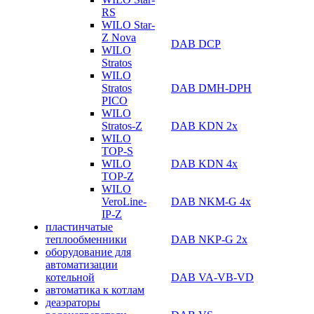
RS
WILO Star-
Z Nova
DAB DCP
WILO
Stratos
WILO
Stratos
DAB DMH-DPH
PICO
WILO
Stratos-Z
DAB KDN 2х
WILO
TOP-S
WILO
DAB KDN 4х
TOP-Z
WILO
VeroLine-
DAB NKM-G 4х
IP-Z
пластинчатые
теплообменники
DAB NKP-G 2х
оборудование для
автоматизации
котельной
DAB VA-VB-VD
автоматика к котлам
деаэраторы