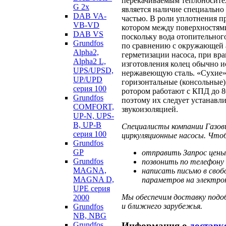
перекачиваемым теплоносите
G 2х
является наличие специально
DAB VA-
частью. В роли уплотнения п
VB-VD
котором между поверхностями
DAB VS
поскольку вода отопительног
Grundfos
по сравнению с окружающей а
Alpha2,
герметизации насоса, при вр
Alpha2 L,
изготовления колец обычно и
UPS/UPSD,
нержавеющую сталь. «Сухие» 
UP/UPD
горизонтальные (консольные)
серия 100
ротором работают с КПД до 8
Grundfos
поэтому их следует устанавл
COMFORT,
звукоизоляцией.
UP-N, UPS-
B, UP-B
Специалисты компании Газов
серия 100
циркуляционные насосы. Что
Grundfos
GP
отправить Запрос цены
Grundfos
позвонить по телефону 
MAGNA,
написать письмо в своб
MAGNA D,
параметров на электрон
UPE серия
Мы обеспечим доставку подоб
2000
и ближнего зарубежья.
Grundfos
NB, NBG
Информация о
доставк
Grundfos