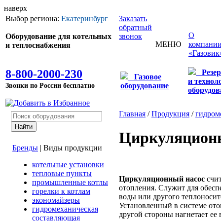
наверх
Выбор региона:
Екатеринбург
Заказать
обратный
О
Оборудование для котельных
звонок
МЕНЮ
компани
и теплоснабжения
«Газовик
8-800-2000-230
Резе
Газовое
и технол
Звонки по России бесплатно
оборудование
оборудов
Главная
/
Продукция
/
гидром
Циркуляцион
Бренды
|
Виды продукции
котельные установки
тепловые пункты
Циркуляционный насос
счит
промышленные котлы
отопления. Служит для обес
горелки к котлам
воды или другого теплоносит
экономайзеры
Установленный в системе отоп
гидромеханическая
другой стороны нагнетает ее 
составляющая