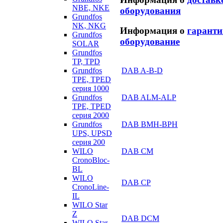
NBE, NKE
оборудования
Grundfos
NK, NKG
Информация о
гаранти
Grundfos
оборудование
SOLAR
Grundfos
TP, TPD
Grundfos
DAB A-B-D
TPE, TPED
серия 1000
Grundfos
DAB ALM-ALP
TPE, TPED
серия 2000
Grundfos
DAB BMH-BPH
UPS, UPSD
серия 200
WILO
DAB CM
CronoBloc-
BL
WILO
DAB CP
CronoLine-
IL
WILO Star
Z
DAB DCM
WILO Star-