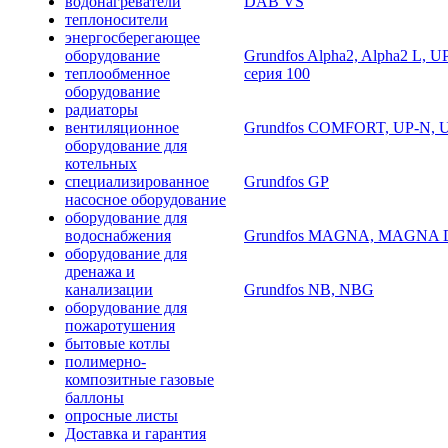
водонагреватели
DAB VS
теплоносители
энергосберегающее
оборудование
Grundfos Alpha2, Alpha2 L,
теплообменное
серия 100
оборудование
радиаторы
вентиляционное
Grundfos COMFORT, UP-N, U
оборудование для
котельных
специализированное
Grundfos GP
насосное оборудование
оборудование для
водоснабжения
Grundfos MAGNA, MAGNA D,
оборудование для
дренажа и
канализации
Grundfos NB, NBG
оборудование для
пожаротушения
бытовые котлы
полимерно-
композитные газовые
баллоны
опросные листы
Доставка и гарантия