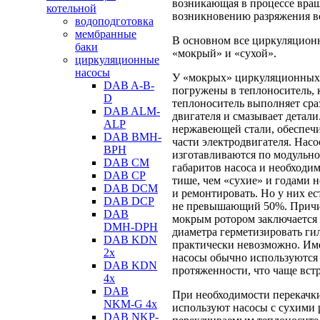
возникающая в процессе вращ
котельной
возникновению разряжения в
водоподготовка
мембранные
В основном все циркуляционн
баки
«мокрый» и «сухой».
циркуляционные
насосы
У «мокрых» циркуляционных н
DAB A-B-
погружены в теплоноситель, 
D
теплоноситель выполняет сра
DAB ALM-
двигателя и смазывает детали
ALP
нержавеющей стали, обеспеч
DAB BMH-
части электродвигателя. Нас
BPH
изготавливаются по модульно
DAB CM
габаритов насоса и необходи
DAB CP
тише, чем «сухие» и годами 
DAB DCM
и ремонтировать. Но у них е
DAB DCP
не превышающий 50%. Причин
DAB
мокрым ротором заключается 
DMH-DPH
диаметра герметизировать гил
DAB KDN
практически невозможно. Им
2х
насосы обычно используются 
DAB KDN
протяженности, что чаще вст
4х
DAB
При необходимости перекачк
NKM-G 4х
используют насосы с сухими 
DAB NKP-