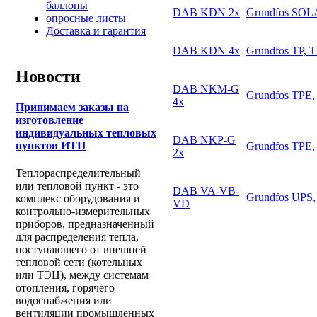
баллоны
DAB KDN 2х
Grundfos SO
опросные листы
Доставка и гарантия
DAB KDN 4х
Grundfos TP, 
Новости
DAB NKM-G
Grundfos TPE,
4х
Принимаем заказы на
изготовление
индивидуальных тепловых
DAB NKP-G
пунктов ИТП
Grundfos TPE,
2х
Теплораспределительный
или тепловой пункт - это
DAB VA-VB-
Grundfos UPS,
комплекс оборудования и
VD
контрольно-измерительных
приборов, предназначенный
для распределения тепла,
поступающего от внешней
тепловой сети (котельных
или ТЭЦ), между системам
отопления, горячего
водоснабжения или
вентиляции промышленных