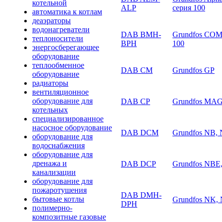
котельной
ALP
серия 100
автоматика к котлам
деаэраторы
водонагреватели
DAB BMH-
Grundfos COM
теплоносители
BPH
100
энергосберегающее
оборудование
теплообменное
DAB CM
Grundfos GP
оборудование
радиаторы
вентиляционное
оборудование для
DAB CP
Grundfos MA
котельных
специализированное
насосное оборудование
DAB DCM
Grundfos NB,
оборудование для
водоснабжения
оборудование для
дренажа и
DAB DCP
Grundfos NBE
канализации
оборудование для
пожаротушения
DAB DMH-
бытовые котлы
Grundfos NK,
DPH
полимерно-
композитные газовые