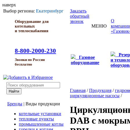
наверх
Выбор региона:
Екатеринбург
Заказать
обратный
О
звонок
Оборудование для
МЕНЮ
компани
котельных
и теплоснабжения
«Газовик
8-800-2000-230
Резе
Газовое
и технол
Звонки по России
оборудование
бесплатно
оборудов
Главная
/
Продукция
/
гидром
циркуляционные насосы
/
Бренды
|
Виды продукции
Циркуляцион
котельные установки
DAB с мокрым
тепловые пункты
промышленные котлы
горелки к котлам