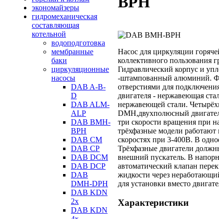
BPH
экономайзеры
гидромеханическая
составляющая
котельной
водоподготовка
Насос для циркуляции горяче
мембранные
коллективного пользования г
баки
Гидравлический корпус и упл
циркуляционные
-штампованный алюминий. Фл
насосы
отверстиями для подключения
DAB A-B-
двигателя - нержавеющая стал
D
нержавеющей стали. Четырёх
DAB ALM-
DМН,двухполюсный двигател
ALP
три скорости вращения при н
DAB BMH-
трёхфазные модели работают н
BPH
скоростях при 3-400В. В одн
DAB CM
Трёхфазные двигатели должны
DAB CP
внешний пускатель. В напор
DAB DCM
автоматический клапан пере
DAB DCP
жидкости через неработающий
DAB
для установки вместо двигат
DMH-DPH
DAB KDN
2х
Характеристики
DAB KDN
4х