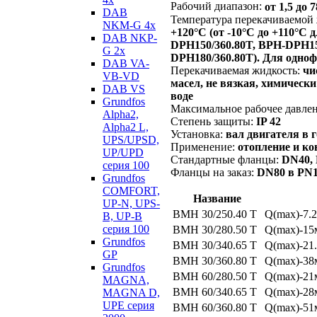
Рабочий диапазон:
от 1,5 до 
DAB
Температура перекачиваемой
NKM-G 4х
+120°С (от -10°С до +110°С
DAB NKP-
DPH150/360.80T, BPH-DPH15
G 2х
DPH180/360.80Т). Для одно
DAB VA-
Перекачиваемая жидкость:
чи
VB-VD
масел, не вязкая, химическ
DAB VS
воде
Grundfos
Максимальное рабочее давле
Alpha2,
Степень защиты:
IP 42
Alpha2 L,
Установка:
вал двигателя в 
UPS/UPSD,
Применение:
отопление и к
UP/UPD
Стандартные фланцы:
DN40, 
серия 100
Фланцы на заказ:
DN80 в PN1
Grundfos
COMFORT,
Название
UP-N, UPS-
BMH 30/250.40 T
Q(max)-7.2
B, UP-B
серия 100
BMH 30/280.50 T
Q(max)-15м
Grundfos
BMH 30/340.65 T
Q(max)-21.
GP
BMH 30/360.80 T
Q(max)-38м
Grundfos
BMH 60/280.50 T
Q(max)-21м
MAGNA,
BMH 60/340.65 T
Q(max)-28м
MAGNA D,
UPE серия
BMH 60/360.80 T
Q(max)-51м