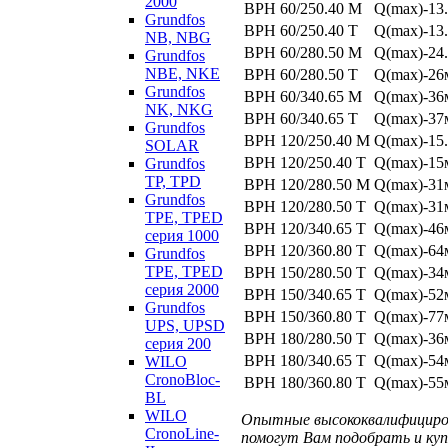
2000
BPH 60/250.40 M
Q(max)-13.
Grundfos
BPH 60/250.40 T
Q(max)-13.
NB, NBG
BPH 60/280.50 M
Q(max)-24.
Grundfos
NBE, NKE
BPH 60/280.50 T
Q(max)-26м
Grundfos
BPH 60/340.65 M
Q(max)-36м
NK, NKG
BPH 60/340.65 T
Q(max)-37м
Grundfos
BPH 120/250.40 M
Q(max)-15.
SOLAR
BPH 120/250.40 T
Q(max)-15м
Grundfos
TP, TPD
BPH 120/280.50 M
Q(max)-31м
Grundfos
BPH 120/280.50 T
Q(max)-31м
TPE, TPED
BPH 120/340.65 T
Q(max)-46м
серия 1000
BPH 120/360.80 T
Q(max)-64м
Grundfos
TPE, TPED
BPH 150/280.50 T
Q(max)-34м
серия 2000
BPH 150/340.65 T
Q(max)-52м
Grundfos
BPH 150/360.80 T
Q(max)-77м
UPS, UPSD
BPH 180/280.50 T
Q(max)-36м
серия 200
BPH 180/340.65 T
Q(max)-54м
WILO
CronoBloc-
BPH 180/360.80 T
Q(max)-55м
BL
WILO
Опытные высококвалифициров
CronoLine-
помогут Вам подобрать и куп