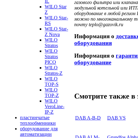
IL
газового фильтра или клапа
WILO Star
модульной котельной или ИТП
Z
оборудование в любой регион 
WILO Star-
можно по многоканальному те
RS
почту teplo@gazovik.ru
WILO Star-
Z Nova
Информация о
доставк
WILO
оборудования
Stratos
WILO
Информация о
гаранти
Stratos
оборудование
PICO
WILO
Stratos-Z
WILO
TOP-S
WILO
Смотрите также в 
TOP-Z
WILO
VeroLine-
IP-Z
пластинчатые
DAB A-B-D
DAB VS
теплообменники
оборудование для
автоматизации
DAB ALM-
Grundfos Alph