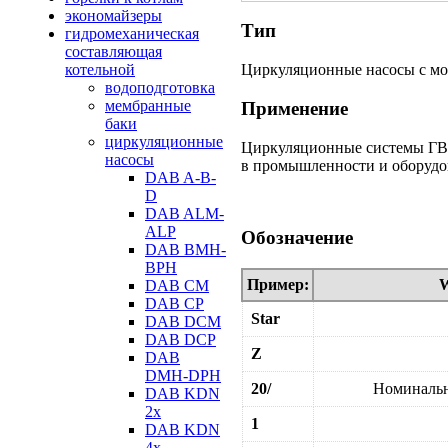
экономайзеры
Тип
гидромеханическая
составляющая
котельной
Циркуляционные насосы с мо
водоподготовка
мембранные
Применение
баки
циркуляционные
Циркуляционные системы ГВ
насосы
в промышленности и оборудо
DAB A-B-
D
DAB ALM-
ALP
Обозначение
DAB BMH-
BPH
Пример:
W
DAB CM
DAB CP
Star
DAB DCM
DAB DCP
Z
DAB
DMH-DPH
20/
Номинальн
DAB KDN
2х
1
DAB KDN
4х