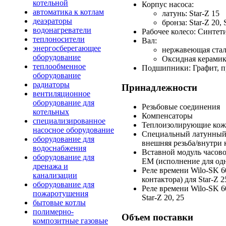
котельной
Корпус насоса:
автоматика к котлам
латунь:
Star-Z
15
деаэраторы
бронза:
Star-Z
20,
водонагреватели
Рабочее колесо: Синтет
теплоносители
Вал:
энергосберегающее
нержавеющая ста
оборудование
Оксидная керами
теплообменное
Подшипники: Графит, п
оборудование
радиаторы
Принадлежности
вентиляционное
оборудование для
Резьбовые соединения
котельных
Компенсаторы
специализированное
Теплоизолирующие кож
насосное оборудование
Специальный латунный 
оборудование для
внешняя резьба/внутри
водоснабжения
Вставной модуль часов
оборудование для
EM (исполнение для одн
дренажа и
Реле времени
Wilo-SK
6
канализации
контактора) для
Star-Z
2
оборудование для
Реле времени
Wilo-SK
6
пожаротушения
Star-Z
20, 25
бытовые котлы
полимерно-
Объем поставки
композитные газовые