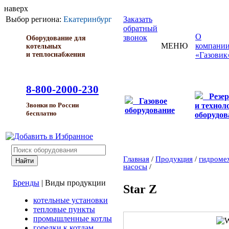
наверх
Выбор региона:
Екатеринбург
Заказать
обратный
О
звонок
Оборудование для
МЕНЮ
компани
котельных
и теплоснабжения
«Газовик
8-800-2000-230
Резе
Газовое
и технол
Звонки по России
оборудование
бесплатно
оборудов
Главная
/
Продукция
/
гидроме
насосы
/
Бренды
|
Виды продукции
Star Z
котельные установки
тепловые пункты
промышленные котлы
горелки к котлам