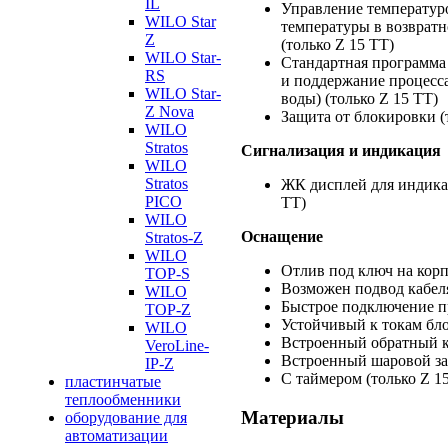
IL
Управление температур
WILO Star
температуры в возврат
Z
(только Z 15 TT)
WILO Star-
Стандартная программа
RS
и поддержание процесса
WILO Star-
воды) (только Z 15 TT)
Z Nova
Защита от блокировки (
WILO
Stratos
Сигнализация и индикация
WILO
Stratos
ЖК дисплей для индикац
PICO
TT)
WILO
Оснащение
Stratos-Z
WILO
Отлив под ключ на корп
TOP-S
Возможен подвод кабеля
WILO
Быстрое подключение 
TOP-Z
Устойчивый к токам бл
WILO
Встроенный обратный к
VeroLine-
Встроенный шаровой за
IP-Z
С таймером (только Z 1
пластинчатые
теплообменники
Материалы
оборудование для
автоматизации