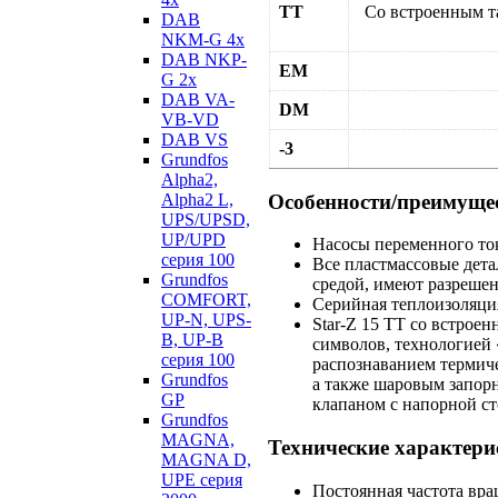
TT
Со встроенным т
DAB
NKM-G 4х
DAB NKP-
EM
G 2х
DAB VA-
DM
VB-VD
DAB VS
-3
Grundfos
Alpha2,
Особенности/преимуще
Alpha2 L,
UPS/UPSD,
UP/UPD
Насосы переменного то
серия 100
Все пластмассовые дета
Grundfos
средой, имеют разреше
COMFORT,
Серийная теплоизоляци
UP-N, UPS-
Star-Z
15 TT со встроен
B, UP-B
символов, технологией
серия 100
распознаванием термиче
Grundfos
а также шаровым запор
GP
клапаном с напорной с
Grundfos
MAGNA,
Технические характери
MAGNA D,
UPE серия
Постоянная частота вр