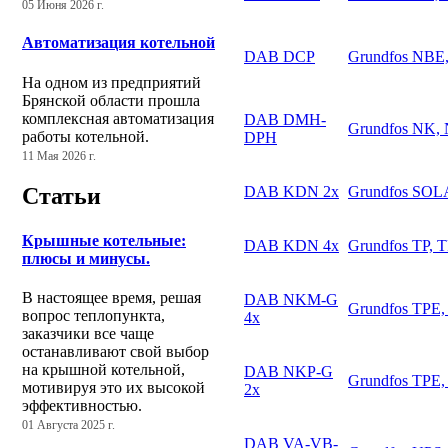
05 Июня 2026 г.
Автоматизация котельной
DAB DCP
Grundfos NBE
На одном из предприятий
Брянской области прошла
комплексная автоматизация
DAB DMH-
Grundfos NK,
работы котельной.
DPH
11 Мая 2026 г.
DAB KDN 2х
Grundfos SO
Статьи
Крышные котельные:
DAB KDN 4х
Grundfos TP, 
плюсы и минусы.
В настоящее время, решая
DAB NKM-G
Grundfos TPE,
вопрос теплопункта,
4х
заказчики все чаще
останавливают свой выбор
на крышной котельной,
DAB NKP-G
Grundfos TPE,
мотивируя это их высокой
2х
эффективностью.
01 Августа 2025 г.
DAB VA-VB-