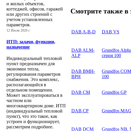
и жилых объектов,
коттеджей, офисов, гаражей
Смотрите также в 
или других строений с
учетом установленных
параметров.
12 Июля 2026 г.
DAB A-B-D
DAB VS
ИТП: задачи, функции,
назначение
DAB ALM-
Grundfos Alph
ALP
серия 100
Индивидуальный тепловой
пункт предназначен для
экономии тепла,
DAB BMH-
Grundfos COM
регулирования параметров
BPH
100
снабжения. Это комплекс,
располагающийся в
отдельном помещении.
DAB CM
Grundfos GP
Может эксплуатироваться в
частном или
многоквартирном доме. ИТП
DAB CP
Grundfos MA
(индивидуальный тепловой
пункт), что это такое, как
устроен и функционирует,
рассмотрим подробнее.
DAB DCM
Grundfos NB,