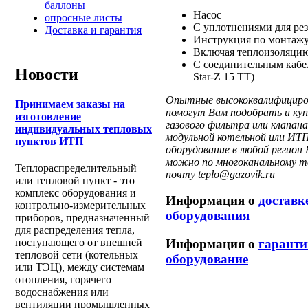
баллоны
Насос
опросные листы
С уплотнениями для ре
Доставка и гарантия
Инструкция по монтажу
Включая теплоизоляцию
С соединительным кабел
Новости
Star-Z
15 TT)
Опытные высококвалифициров
Принимаем заказы на
помогут Вам подобрать и куп
изготовление
газового фильтра или клапа
индивидуальных тепловых
модульной котельной или ИТП
пунктов ИТП
оборудование в любой регион 
можно по многоканальному те
Теплораспределительный
почту teplo@gazovik.ru
или тепловой пункт - это
комплекс оборудования и
Информация о
доставк
контрольно-измерительных
оборудования
приборов, предназначенный
для распределения тепла,
Информация о
гаранти
поступающего от внешней
тепловой сети (котельных
оборудование
или ТЭЦ), между системам
отопления, горячего
водоснабжения или
вентиляции промышленных