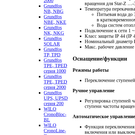
2000
вращения для
Star-Z
…-
Grundfos
Температура перекачив
NB, NBG
Питьевая вода до 3
Grundfos
в кратковременном
NBE, NKE
Вода систем отопл
Grundfos
Подключение к сети 1
~
NK, NKG
Класс защиты IP 44 (IP
Grundfos
Номинальный диаметр R
SOLAR
Макс. рабочее давление
Grundfos
TP, TPD
Оснащение/функции
Grundfos
TPE, TPED
Режимы работы
серия 1000
Grundfos
Переключение ступеней
TPE, TPED
серия 2000
Ручное управление
Grundfos
UPS, UPSD
Регулировка ступеней ч
серия 200
ступени частоты враще
WILO
CronoBloc-
Автоматическое управлени
BL
WILO
Функция переключения 
CronoLine-
включения или выключе