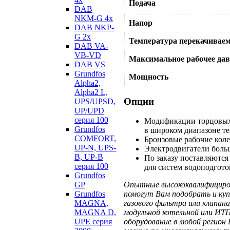
Подача
DAB
NKM-G 4х
Напор
DAB NKP-
G 2х
Температура перекачивае
DAB VA-
VB-VD
Максимальное рабочее дав
DAB VS
Grundfos
Мощность
Alpha2,
Alpha2 L,
Опции
UPS/UPSD,
UP/UPD
серия 100
Модификации торцовых 
Grundfos
в широком диапазоне т
COMFORT,
Бронзовые рабочие коле
UP-N, UPS-
Электродвигатели боль
B, UP-B
По заказу поставляются
серия 100
для систем водоподгот
Grundfos
GP
Опытные высококвалифициров
Grundfos
помогут Вам подобрать и куп
MAGNA,
газового фильтра или клапа
MAGNA D,
модульной котельной или ИТП
UPE серия
оборудование в любой регион 