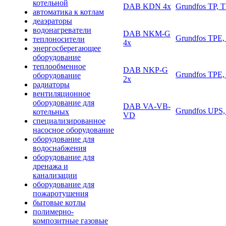
котельной
DAB KDN 4х
Grundfos TP, 
автоматика к котлам
деаэраторы
водонагреватели
DAB NKM-G
Grundfos TPE,
теплоносители
4х
энергосберегающее
оборудование
теплообменное
DAB NKP-G
Grundfos TPE,
оборудование
2х
радиаторы
вентиляционное
оборудование для
DAB VA-VB-
Grundfos UPS,
котельных
VD
специализированное
насосное оборудование
оборудование для
водоснабжения
оборудование для
дренажа и
канализации
оборудование для
пожаротушения
бытовые котлы
полимерно-
композитные газовые