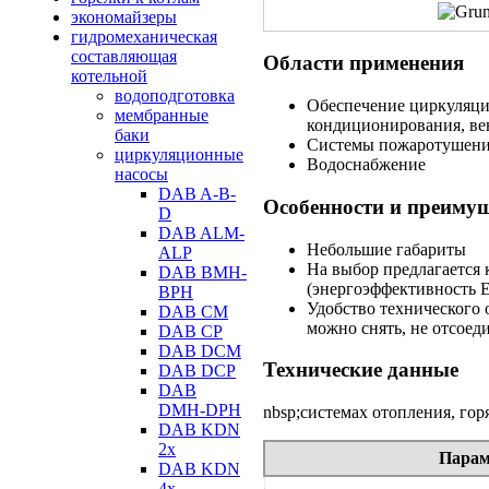
экономайзеры
гидромеханическая
составляющая
Области применения
котельной
водоподготовка
Обеспечение циркуляци
мембранные
кондиционирования, в
баки
Системы пожаротушен
циркуляционные
Водоснабжение
насосы
DAB A-B-
Особенности и преиму
D
DAB ALM-
Небольшие габариты
ALP
На выбор предлагается 
DAB BMH-
(энергоэффективность 
BPH
Удобство технического 
DAB CM
можно снять, не отсоед
DAB CP
DAB DCM
Технические данные
DAB DCP
DAB
DMH-DPH
nbsp;системах отопления, го
DAB KDN
2х
Парам
DAB KDN
4х