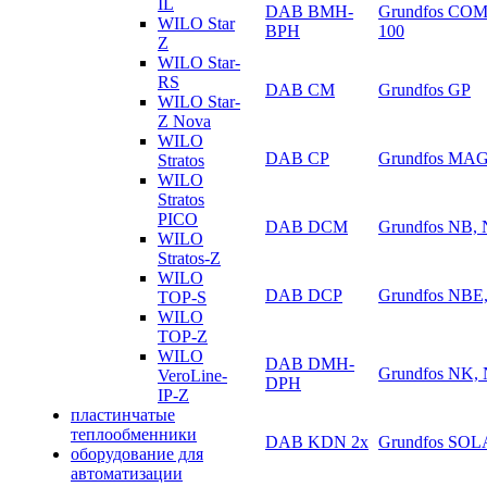
IL
DAB BMH-
Grundfos COM
WILO Star
BPH
100
Z
WILO Star-
RS
DAB CM
Grundfos GP
WILO Star-
Z Nova
WILO
DAB CP
Grundfos MA
Stratos
WILO
Stratos
PICO
DAB DCM
Grundfos NB,
WILO
Stratos-Z
WILO
DAB DCP
Grundfos NBE
TOP-S
WILO
TOP-Z
WILO
DAB DMH-
Grundfos NK,
VeroLine-
DPH
IP-Z
пластинчатые
теплообменники
DAB KDN 2х
Grundfos SO
оборудование для
автоматизации