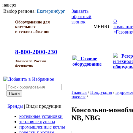
наверх
Выбор региона:
Екатеринбург
Заказать
обратный
О
звонок
Оборудование для
МЕНЮ
компани
котельных
и теплоснабжения
«Газовик
8-800-2000-230
Резе
Газовое
и технол
Звонки по России
оборудование
бесплатно
оборудов
Главная
/
Продукция
/
гидроме
насосы
/
Бренды
|
Виды продукции
Консольно-монобл
котельные установки
NB, NBG
тепловые пункты
промышленные котлы
горелки к котлам