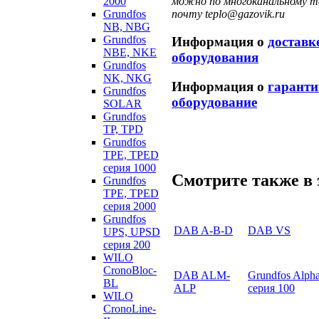
2000
можно по многоканальному те
Grundfos
почту teplo@gazovik.ru
NB, NBG
Grundfos
Информация о
доставк
NBE, NKE
оборудования
Grundfos
NK, NKG
Информация о
гаранти
Grundfos
оборудование
SOLAR
Grundfos
TP, TPD
Grundfos
TPE, TPED
серия 1000
Смотрите также в 
Grundfos
TPE, TPED
серия 2000
Grundfos
DAB A-B-D
DAB VS
UPS, UPSD
серия 200
WILO
CronoBloc-
DAB ALM-
Grundfos Alph
BL
ALP
серия 100
WILO
CronoLine-